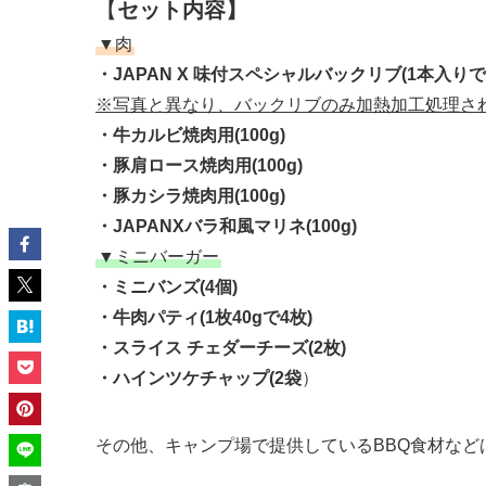
【
セット内容】
▼肉
・JAPAN X 味付スペシャルバックリブ(1本入りで3
※写真と異なり、バックリブのみ加熱加工処理さ
・牛カルビ焼肉用(100g)
・豚肩ロース焼肉用(100g)
・豚カシラ焼肉用(100g)
・JAPANXバラ和風マリネ(100g)
▼ミニバーガー
・ミニバンズ(4個)
・牛肉パティ(1枚40gで4枚)
・スライス チェダーチーズ(2枚)
・ハインツケチャップ(2袋
）
その他、キャンプ場で提供しているBBQ食材など