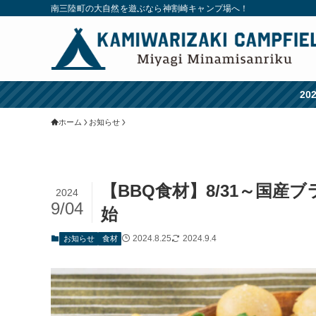
南三陸町の大自然を遊ぶなら神割崎キャンプ場へ！
2
ホーム
お知らせ
【BBQ食材】8/31～国産ブ
2024
9/04
始
2024.8.25
2024.9.4
お知らせ
食材