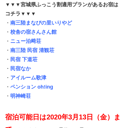
▼▼▼宮城県ふっこう割適用プランがあるお宿は
コチラ▼▼▼
・
南三陸まなびの里いりやど
・
校舎の宿さんさん館
・
ニュー泊﨑荘
・
南三陸 民宿 清観荘
・
民宿 下道荘
・
民宿なか
・
アイルーム歌津
・
ペンション oh!ing
・
明神崎荘
宿泊可能日は2020年3月13日（金）ま