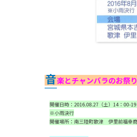
音
楽とチャンバラのお祭
開催日時：2016.08.27（土）14：00-19
※小雨決行
開催場所：南三陸町歌津
伊里前福幸商店