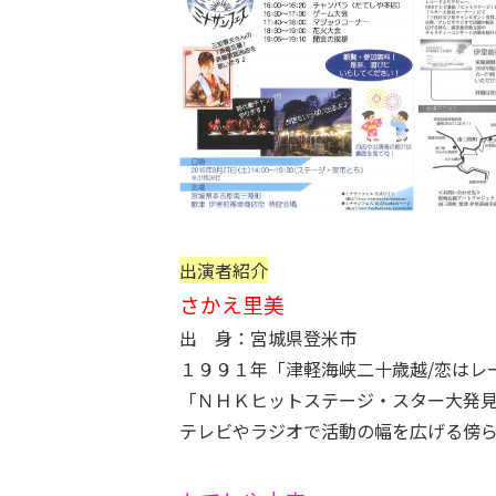
出演者紹介
さかえ里美
出 身：宮城県登米市
１９９１年「津軽海峡二十歳越/恋はレ
「ＮＨＫヒットステージ・スター大発
テレビやラジオで活動の幅を広げる傍