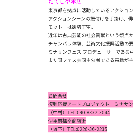
たてしや本店
東京都を拠点に活動しているアクショ
アクションシーンの振付けを手掛け、
モットーは懇切丁寧。
近年は古典芸能の社会貢献という観点か
チャンバラ体験、芸術文化振興活動の
ミナサンフェス プロデューサーである
また同フェス共同主催者である高橋が主宰
お問合せ
復興応援アートプロジェクト ミナサ
（中村）TEL:090-8332-3044
伊里前福幸商店街
（坂下）TEL:0226-36-2235